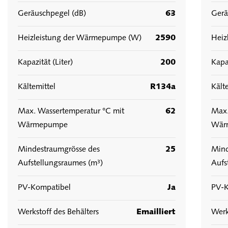
Geräuschpegel (dB)
63
Gerä
Heizleistung der Wärmepumpe (W)
2590
Heiz
Kapazität (Liter)
200
Kapaz
Kältemittel
R134a
Kält
Max. Wassertemperatur °C mit
62
Max.
Wärmepumpe
Wär
Mindestraumgrösse des
25
Mind
Aufstellungsraumes (m³)
Aufs
PV-Kompatibel
Ja
PV-K
Werkstoff des Behälters
Emailliert
Werk