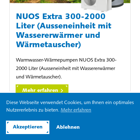
NUOS Extra 300-2000
Liter (Ausseneinheit mit
Wassererwärmer und
Wärmetauscher)
Warmwasser-Wärmepumpen NUOS Extra 300-
2000 Liter (Ausseneinheit mit Wassererwärmer
und Wärmetauscher).
Mehr erfahren
Diese Webseite verwendet Cookies, um Ihnen ein optimales
Nutzererlebnis zu bieten.
Mehr erfahren
Akzeptieren
Ablehnen