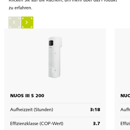
Klicken Sie auf die Kacheln, um mehr über das Produkt
zu erfahren.
NUOS III S 200
NUO
Aufheizzeit (Stunden)
3:18
Aufh
Effizienzklasse (COP-Wert)
3.7
Effi