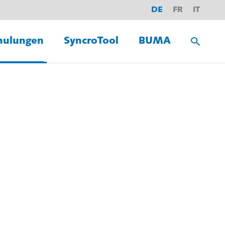
DE
FR
IT
hulungen
SyncroTool
BUMA