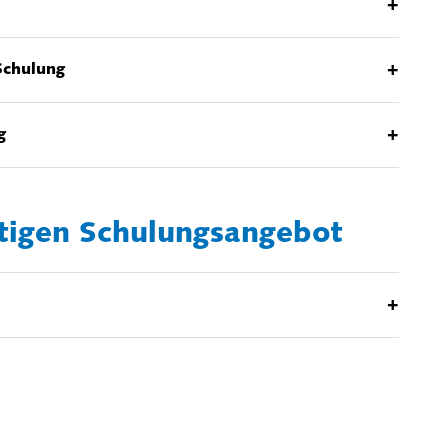
+
+
chulung
+
g
htigen Schulungsangebot
+