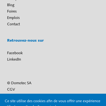
Blog
Foires
Emplois
Contact
Retrouvez-nous sur
Facebook
LinkedIn
© Domotec SA
CGV
Conditions d’utilisation et protection des données
Ce site utilise des cookies afin de vous offrir une expérience
Mentions légales