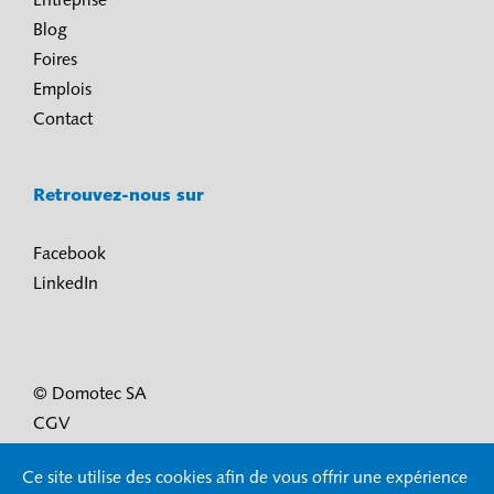
Entreprise
Blog
Foires
Emplois
Contact
Retrouvez-nous sur
Facebook
LinkedIn
© Domotec SA
CGV
Conditions d’utilisation et protection des données
Ce site utilise des cookies afin de vous offrir une expérience
Mentions légales