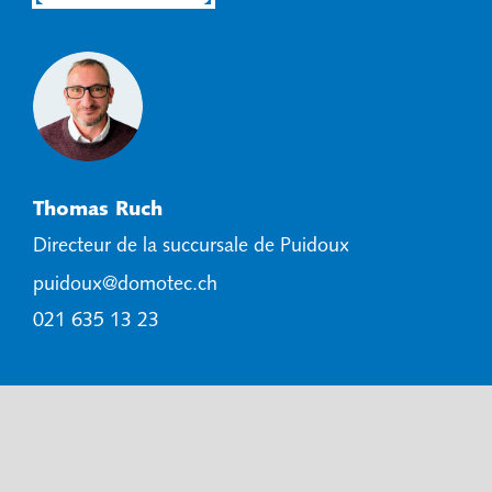
Thomas Ruch
Directeur de la succursale de Puidoux
puidoux@domotec.ch
021 635 13 23