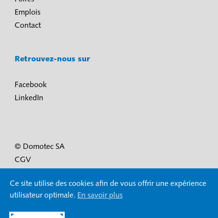
Emplois
Contact
Retrouvez-nous sur
Facebook
LinkedIn
© Domotec SA
CGV
Conditions d’utilisation et protection des données
Ce site utilise des cookies afin de vous offrir une expérience
Mentions légales
utilisateur optimale.
En savoir plus