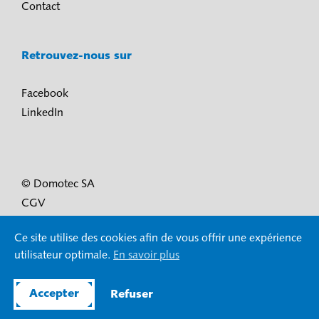
Contact
Retrouvez-nous sur
Facebook
LinkedIn
© Domotec SA
CGV
Conditions d’utilisation et protection des données
Ce site utilise des cookies afin de vous offrir une expérience
Mentions légales
utilisateur optimale.
En savoir plus
Accepter
Refuser