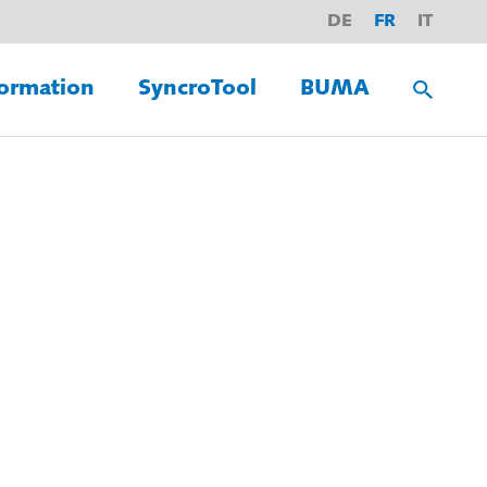
DE
FR
IT
ormation
SyncroTool
BUMA