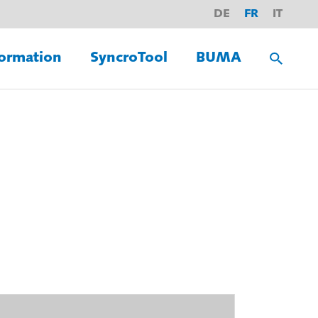
DE
FR
IT
ormation
SyncroTool
BUMA