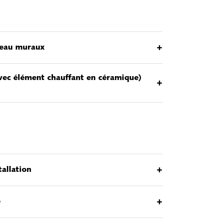
+
-eau muraux
vec élément chauffant en céramique)
+
+
tallation
+
e