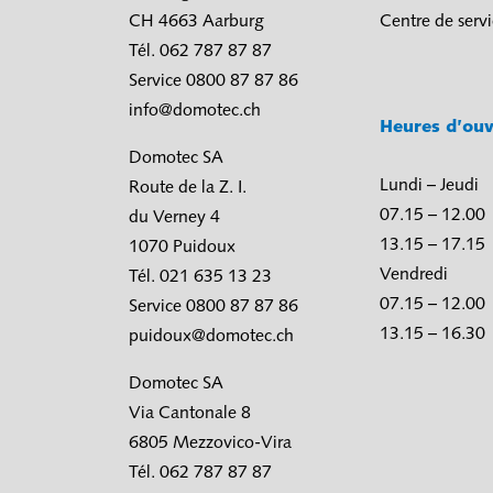
CH 4663 Aarburg
Centre de serv
Tél. 062 787 87 87
Service 0800 87 87 86
info@domotec.ch
Heures d’ouv
Domotec SA
Lundi – Jeudi
Route de la Z. I.
07.15 – 12.00
du Verney 4
13.15 – 17.15
1070 Puidoux
Vendredi
Tél. 021 635 13 23
07.15 – 12.00
Service 0800 87 87 86
13.15 – 16.30
puidoux@domotec.ch
Domotec SA
Via Cantonale 8
6805 Mezzovico-Vira
Tél. 062 787 87 87