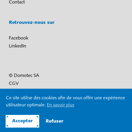
Contact
Retrouvez-nous sur
Facebook
LinkedIn
© Domotec SA
CGV
Conditions d’utilisation et protection des données
Ce site utilise des cookies afin de vous offrir une expérience
Mentions légales
utilisateur optimale.
En savoir plus
Accepter
Refuser