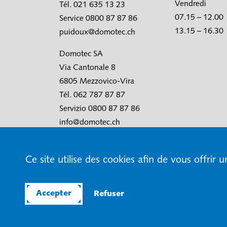
Vendredi
Tél. 021 635 13 23
07.15 – 12.00
Service 0800 87 87 86
13.15 – 16.30
puidoux@domotec.ch
Domotec SA
Via Cantonale 8
6805 Mezzovico-Vira
Tél. 062 787 87 87
Servizio 0800 87 87 86
info@domotec.ch
Ce site utilise des cookies afin de vous offrir 
© Domotec SA
CGV
Conditions d’utilisat
Accepter
Refuser