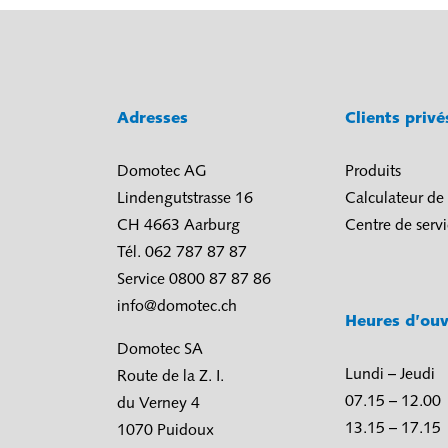
Adresses
Clients priv
Domotec AG
Produits
Lindengutstrasse 16
Calculateur de
CH 4663 Aarburg
Centre de serv
Tél. 062 787 87 87
Service 0800 87 87 86
info@domotec.ch
Heures d’ouv
Domotec SA
Lundi – Jeudi
Route de la Z. I.
07.15 – 12.00
du Verney 4
13.15 – 17.15
1070 Puidoux