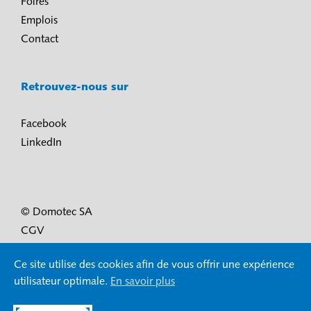
Foires
Emplois
Contact
Retrouvez-nous sur
Facebook
LinkedIn
© Domotec SA
CGV
Conditions d’utilisation et protection des données
Ce site utilise des cookies afin de vous offrir une expérience
Mentions légales
utilisateur optimale.
En savoir plus