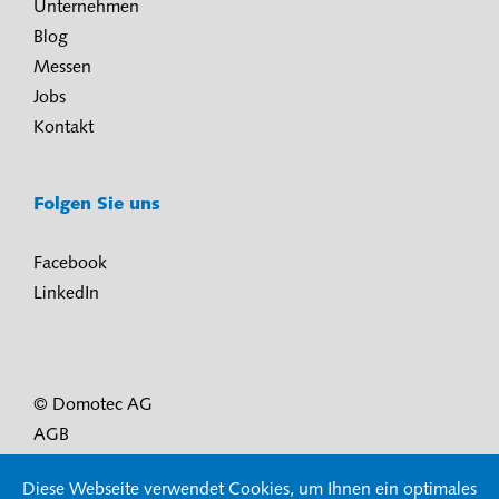
Unternehmen
Blog
Messen
Jobs
Kontakt
Folgen Sie uns
Facebook
LinkedIn
© Domotec AG
AGB
Nutzungsbedingungen und Datenschutz
Diese Webseite verwendet Cookies, um Ihnen ein optimales
Impressum