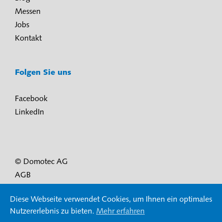
Messen
Jobs
Kontakt
Folgen Sie uns
Facebook
LinkedIn
© Domotec AG
AGB
Nutzungsbedingungen und Datenschutz
Diese Webseite verwendet Cookies, um Ihnen ein optimales
Impressum
Nutzererlebnis zu bieten.
Mehr erfahren