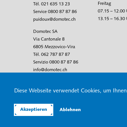
Freitag
Tél. 021 635 13 23
07.15 – 12.00
Service 0800 87 87 86
13.15 – 16.30
puidoux@domotec.ch
Domotec SA
Via Cantonale 8
6805 Mezzovico-Vira
Tél. 062 787 87 87
Servizio 0800 87 87 86
info@domotec.ch
Diese Webseite verwendet Cookies, um Ihnen 
© Domotec AG
AGB
Nutzungsbedingunge
Akzeptieren
Ablehnen