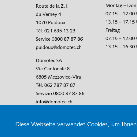
Montag – Don
Route de la Z. I.
07.15 – 12.00
du Verney 4
13.15 – 17.15
1070 Puidoux
Freitag
Tél. 021 635 13 23
07.15 – 12.00
Service 0800 87 87 86
13.15 – 16.30
puidoux@domotec.ch
Domotec SA
Via Cantonale 8
6805 Mezzovico-Vira
Tél. 062 787 87 87
Servizio 0800 87 87 86
info@domotec.ch
Diese Webseite verwendet Cookies, um Ihnen 
© Domotec AG
AGB
Nutzungsbedingunge