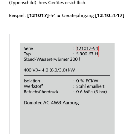
(Typenschild) Ihres Gerätes ersichtlich.
Beispiel:
[121017]
-54
=
Gerätejahrgang
[12
.
10
.20
17]