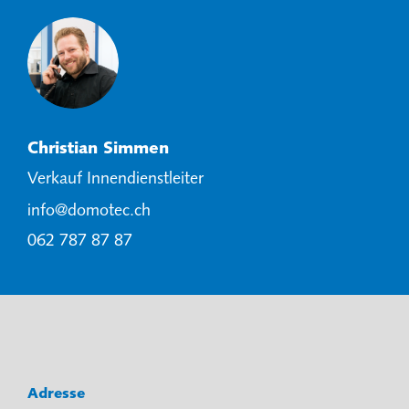
Christian Simmen
Verkauf Innendienstleiter
info@domotec.ch
062 787 87 87
Adresse