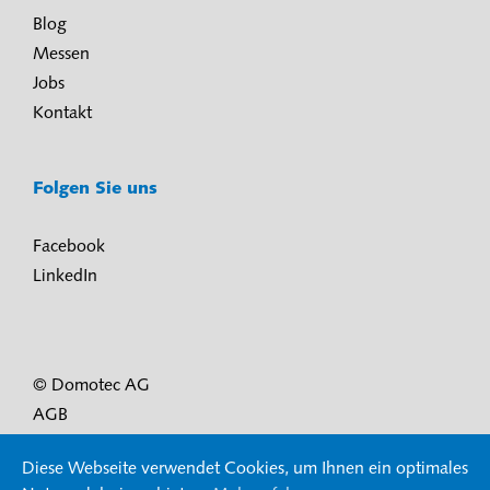
Blog
Messen
Jobs
Kontakt
Folgen Sie uns
Facebook
LinkedIn
© Domotec AG
AGB
Nutzungsbedingungen und Datenschutz
Diese Webseite verwendet Cookies, um Ihnen ein optimales
Impressum