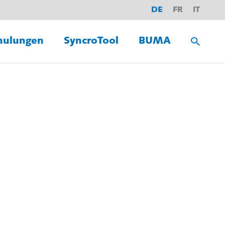
DE
FR
IT
hulungen
SyncroTool
BUMA