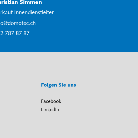
hristian Simmen
rkauf Innendienstleiter
fo@domotec.ch
2 787 87 87
Folgen Sie uns
Facebook
LinkedIn