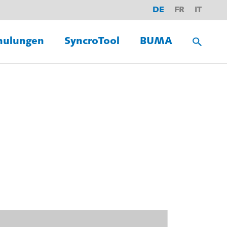
DE
FR
IT
hulungen
SyncroTool
BUMA