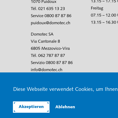
13.15 – 17.15
1070 Puidoux
Freitag
Tél. 021 635 13 23
07.15 – 12.00
Service 0800 87 87 86
13.15 – 16.30
puidoux@domotec.ch
Domotec SA
Via Cantonale 8
6805 Mezzovico-Vira
Tél. 062 787 87 87
Servizio 0800 87 87 86
info@domotec.ch
Diese Webseite verwendet Cookies, um Ihnen 
© Domotec AG
AGB
Nutzungsbedingunge
Akzeptieren
Ablehnen