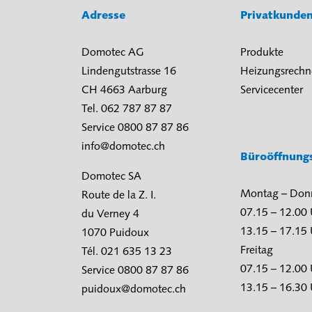
Adresse
Privatkunde
Domotec AG
Produkte
Lindengutstrasse 16
Heizungsrechn
CH 4663 Aarburg
Servicecenter
Tel. 062 787 87 87
Service 0800 87 87 86
info@domotec.ch
Büroöffnung
Domotec SA
Montag – Don
Route de la Z. I.
07.15 – 12.00
du Verney 4
13.15 – 17.15
1070 Puidoux
Freitag
Tél. 021 635 13 23
07.15 – 12.00
Service 0800 87 87 86
13.15 – 16.30
puidoux@domotec.ch