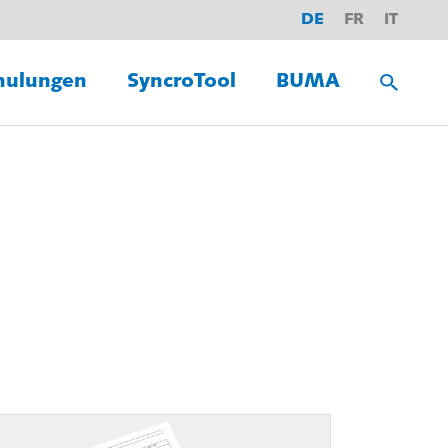
DE
FR
IT
hulungen
SyncroTool
BUMA