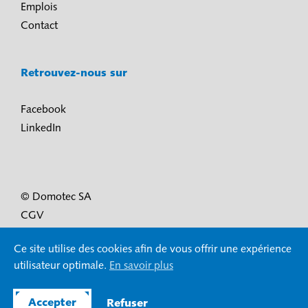
Emplois
Contact
Retrouvez-nous sur
Facebook
LinkedIn
© Domotec SA
CGV
Conditions d’utilisation et protection des données
Ce site utilise des cookies afin de vous offrir une expérience
Mentions légales
utilisateur optimale.
En savoir plus
Accepter
Refuser