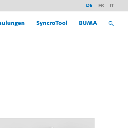
DE
FR
IT
hulungen
SyncroTool
BUMA