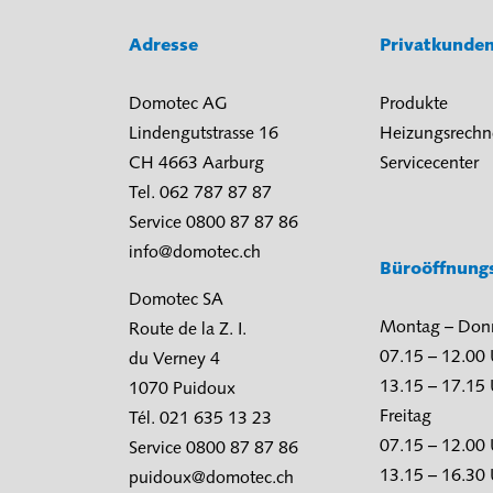
Adresse
Privatkunde
Domotec AG
Produkte
Lindengutstrasse 16
Heizungsrechn
CH 4663 Aarburg
Servicecenter
Tel. 062 787 87 87
Service 0800 87 87 86
info@domotec.ch
Büroöffnung
Domotec SA
Montag – Don
Route de la Z. I.
07.15 – 12.00
du Verney 4
13.15 – 17.15
1070 Puidoux
Freitag
Tél. 021 635 13 23
07.15 – 12.00
Service 0800 87 87 86
13.15 – 16.30
puidoux@domotec.ch