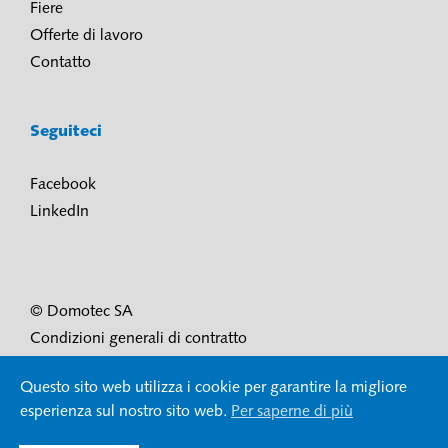
Fiere
Offerte di lavoro
Contatto
Seguiteci
Facebook
LinkedIn
© Domotec SA
Condizioni generali di contratto
Condizioni di utilizzo e protezione dei dati
Questo sito web utilizza i cookie per garantire la migliore
Impressum
esperienza sul nostro sito web.
Per saperne di più