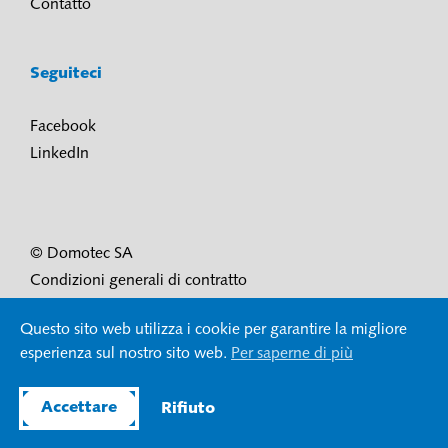
Contatto
Seguiteci
Facebook
LinkedIn
© Domotec SA
Condizioni generali di contratto
Condizioni di utilizzo e protezione dei dati
Questo sito web utilizza i cookie per garantire la migliore
Impressum
esperienza sul nostro sito web.
Per saperne di più
Accettare
Rifiuto