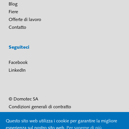
Blog
Fiere
Offerte di lavoro
Contatto
Seguiteci
Facebook
LinkedIn
© Domotec SA
Condizioni generali di contratto
Condizioni di utilizzo e protezione dei dati
Questo sito web utilizza i cookie per garantire la migliore
Impressum
esperienza sul nostro sito web.
Per saperne di più