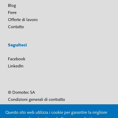
Blog
Fiere
Offerte di lavoro
Contatto
Seguiteci
Facebook
LinkedIn
© Domotec SA
Condizioni generali di contratto
Condizioni di utilizzo e protezione dei dati
Questo sito web utilizza i cookie per garantire la migliore
Impressum