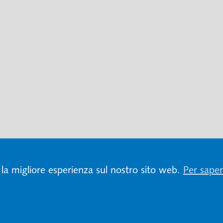
 la migliore esperienza sul nostro sito web.
Per saper
to
Condizioni di utilizzo e protezione dei dati
Impressum