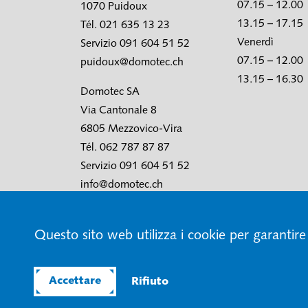
07.15 – 12.00
1070 Puidoux
13.15 – 17.15
Tél. 021 635 13 23
Venerdì
Servizio 091 604 51 52
07.15 – 12.00
puidoux@domotec.ch
13.15 – 16.30
Domotec SA
Via Cantonale 8
6805 Mezzovico-Vira
Tél. 062 787 87 87
Servizio 091 604 51 52
info@domotec.ch
Questo sito web utilizza i cookie per garantire
© Domotec SA
Condizioni generali di contrat
Accettare
Rifiuto