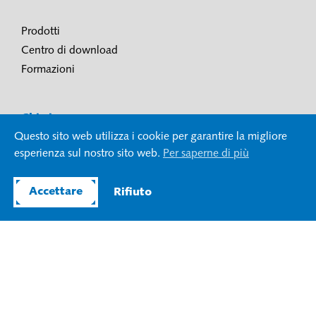
Prodotti
Centro di download
Formazioni
Chi siamo
Questo sito web utilizza i cookie per garantire la migliore
esperienza sul nostro sito web.
Per saperne di più
Azienda
Blog
Accettare
Rifiuto
Fiere
Offerte di lavoro
Contatto
Seguiteci