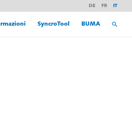
DE
FR
IT
rmazioni
SyncroTool
BUMA