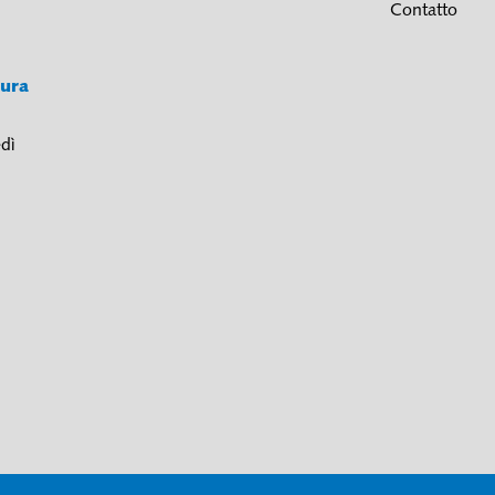
Contatto
tura
dì