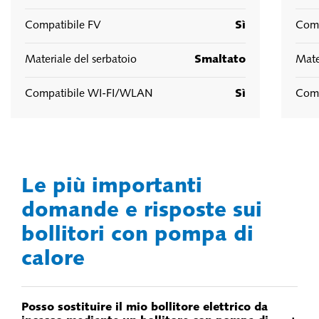
Compatibile FV
Sì
Comp
Materiale del serbatoio
Smaltato
Mate
Compatibile WI-FI/WLAN
Sì
Comp
Le più importanti
domande e risposte sui
bollitori con pompa di
calore
Posso sostituire il mio bollitore elettrico da