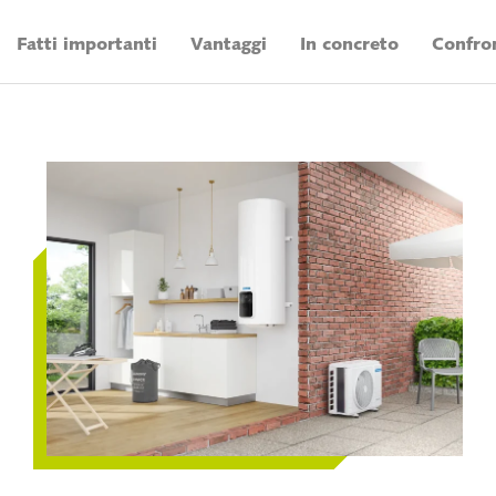
Fatti importanti
Vantaggi
In concreto
Confron