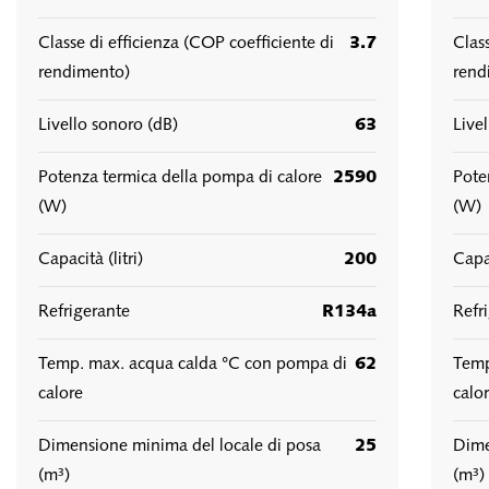
Classe di efficienza (COP coefficiente di
3.7
Clas
rendimento)
rend
Livello sonoro (dB)
63
Live
Potenza termica della pompa di calore
2590
Pote
(W)
(W)
Capacità (litri)
200
Capac
Refrigerante
R134a
Refr
Temp. max. acqua calda °C con pompa di
62
Temp
calore
calo
Dimensione minima del locale di posa
25
Dime
(m³)
(m³)