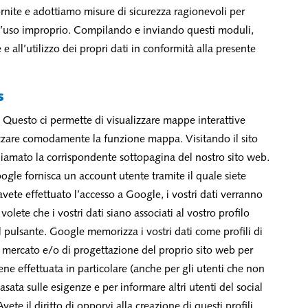
rnite e adottiamo misure di sicurezza ragionevoli per
o l’uso improprio. Compilando e inviando questi moduli,
 e all’utilizzo dei propri dati in conformità alla presente
s
 Questo ci permette di visualizzare mappe interattive
lizzare comodamente la funzione mappa. Visitando il sito
iamato la corrispondente sottopagina del nostro sito web.
le fornisca un account utente tramite il quale siete
vete effettuato l’accesso a Google, i vostri dati verranno
lete che i vostri dati siano associati al vostro profilo
l pulsante. Google memorizza i vostri dati come profili di
ca di mercato e/o di progettazione del proprio sito web per
ene effettuata in particolare (anche per gli utenti che non
asata sulle esigenze e per informare altri utenti del social
vete il diritto di opporvi alla creazione di questi profili