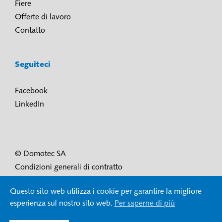
Fiere
Offerte di lavoro
Contatto
Seguiteci
Facebook
LinkedIn
© Domotec SA
Condizioni generali di contratto
Condizioni di utilizzo e protezione dei dati
Questo sito web utilizza i cookie per garantire la migliore
Impressum
esperienza sul nostro sito web.
Per saperne di più